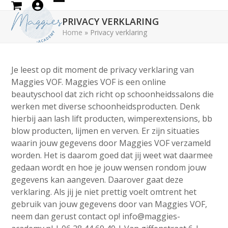
Skip
Open
Close
to
PRIVACY VERKLARING
mobile
mobile
content
Home
»
Privacy verklaring
menu
menu
Je leest op dit moment de privacy verklaring van
Maggies VOF. Maggies VOF is een online
beautyschool dat zich richt op schoonheidssalons die
werken met diverse schoonheidsproducten. Denk
hierbij aan lash lift producten, wimperextensions, bb
blow producten, lijmen en verven. Er zijn situaties
waarin jouw gegevens door Maggies VOF verzameld
worden. Het is daarom goed dat jij weet wat daarmee
gedaan wordt en hoe je jouw wensen rondom jouw
gegevens kan aangeven. Daarover gaat deze
verklaring. Als jij je niet prettig voelt omtrent het
gebruik van jouw gegevens door van Maggies VOF,
neem dan gerust contact op! info@maggies-