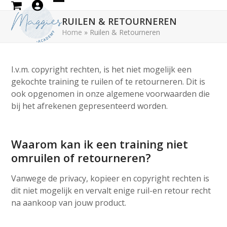
Skip
Open
Close
to
RUILEN & RETOURNEREN
mobile
mobile
content
Home
»
Ruilen & Retourneren
menu
menu
I.v.m. copyright rechten, is het niet mogelijk een
gekochte training te ruilen of te retourneren. Dit is
ook opgenomen in onze algemene voorwaarden die
bij het afrekenen gepresenteerd worden.
Waarom kan ik een training niet
omruilen of retourneren?
Vanwege de privacy, kopieer en copyright rechten is
dit niet mogelijk en vervalt enige ruil-en retour recht
na aankoop van jouw product.