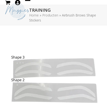
Skip
Open
Close
to
TRAINING
mobile
mobile
content
Home
»
Producten
»
Airbrush Brows Shape
Stickers
menu
menu