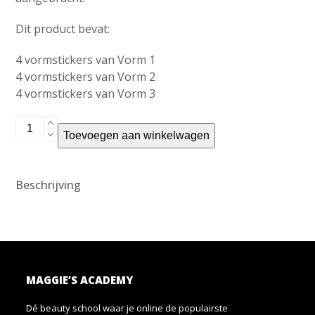
Dit product bevat:
4 vormstickers van Vorm 1
4 vormstickers van Vorm 2
4 vormstickers van Vorm 3
Airbrush
Toevoegen aan winkelwagen
Brows
Shape
Stickers
Beschrijving
aantal
MAGGIE’S ACADEMY
Dé beauty school waar je online de populairste