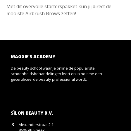
Met dit overvolle starterspakket kun jij direct de
mooiste Airbrush Brows zetten!
MAGGIE’S ACADEMY
Dé beauty school waar je online de populairste
schoonheidsbehandelingen leert en in no-time een
gecertificeerde beauty professional wordt.
SÌLON BEAUTY B.V.
Alexanderstraat 2 1
8606 VP Sneek