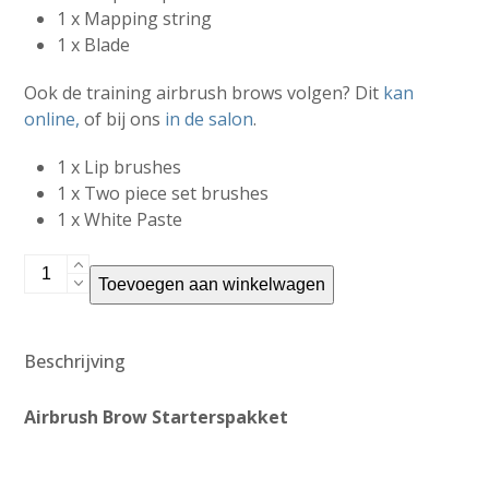
1 x Mapping string
1 x Blade
Ook de training airbrush brows volgen? Dit
kan
online,
of bij ons
in de salon
.
1 x Lip brushes
1 x Two piece set brushes
1 x White Paste
Airbrush
Toevoegen aan winkelwagen
Brows
Starterskit
aantal
Beschrijving
Airbrush Brow Starterspakket