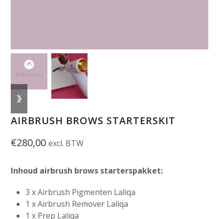
previous
next
slide
slide
AIRBRUSH BROWS STARTERSKIT
€
280,00
excl. BTW
Inhoud airbrush brows starterspakket:
3 x Airbrush Pigmenten Laliqa
1 x Airbrush Remover Laliqa
1 x Prep Laliqa