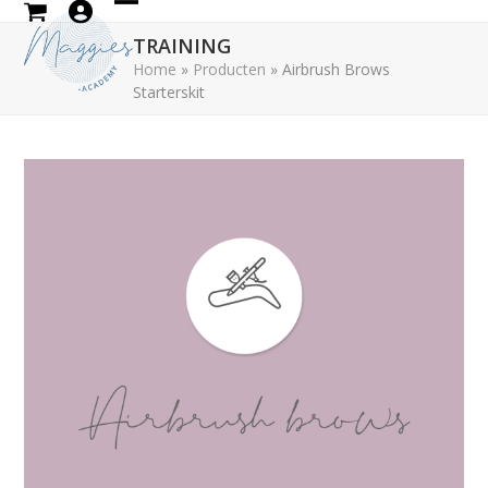
Skip
Open
Close
to
TRAINING
mobile
mobile
content
Home
»
Producten
»
Airbrush Brows
Starterskit
menu
menu