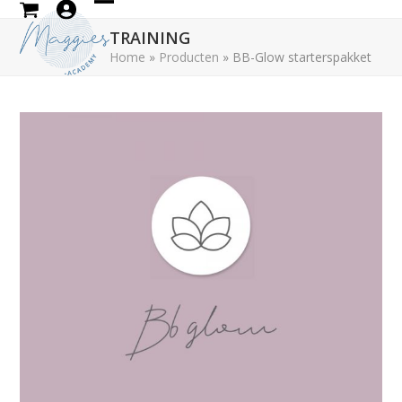
Skip
Open
Close
to
TRAINING
mobile
mobile
content
Home
»
Producten
»
BB-Glow starterspakket
menu
menu