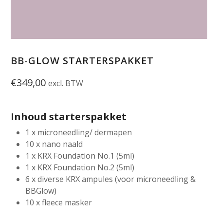
BB-GLOW STARTERSPAKKET
€
349,00
excl. BTW
Inhoud starterspakket
1 x microneedling/ dermapen
10 x nano naald
1 x KRX Foundation No.1 (5ml)
1 x KRX Foundation No.2 (5ml)
6 x diverse KRX ampules (voor microneedling &
BBGlow)
10 x fleece masker