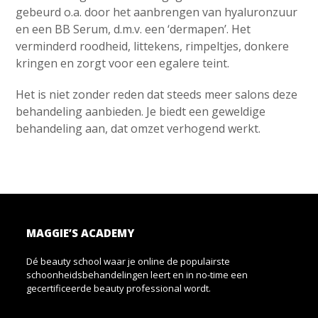
gebeurd o.a. door het aanbrengen van hyaluronzuur
en een BB Serum, d.m.v. een ‘dermapen’. Het
verminderd roodheid, littekens, rimpeltjes, donkere
kringen en zorgt voor een egalere teint.
Het is niet zonder reden dat steeds meer salons deze
behandeling aanbieden. Je biedt een geweldige
behandeling aan, dat omzet verhogend werkt.
MAGGIE’S ACADEMY
Dé beauty school waar je online de populairste
schoonheidsbehandelingen leert en in no-time een
gecertificeerde beauty professional wordt.