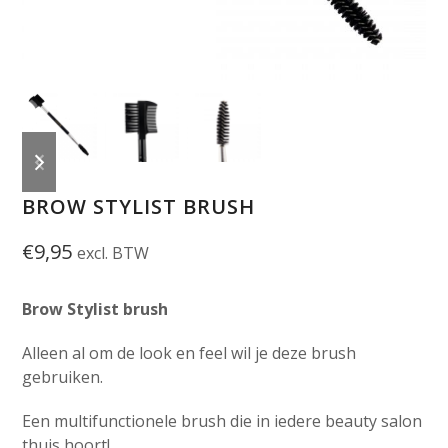
previous
next
slide
slide
BROW STYLIST BRUSH
€
9,95
excl. BTW
Brow Stylist brush
Alleen al om de look en feel wil je deze brush
gebruiken.
Een multifunctionele brush die in iedere beauty salon
thuis hoort!