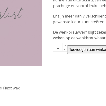
kunnen de uitdrukking van een
prachtige en vooral leuke be
Er zijn meer dan 7 verschille
gewenste kleur kunt creëren.
De wenkbrauwverf blijft zeker
weken op de wenkbrauwhaart
Brow
Toevoegen aan wink
stylist
starterspakket
aantal
l Flexx wax