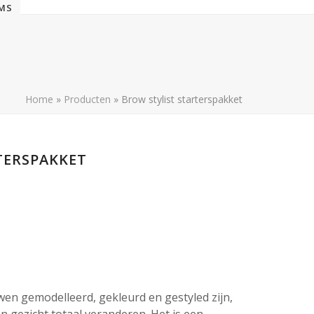
EMS
Home
»
Producten
»
Brow stylist starterspakket
TERSPAKKET
n gemodelleerd, gekleurd en gestyled zijn,