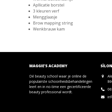
Apllicatie borstel
3 kleuren verf
Mengglaasje
Brow mapping string
Wenkbrauw kam
MAGGIE’S ACADEMY
SÌLON
Dé beauty school waar je online de
Al
populairste schoonheidsbehandelingen
86
leert en in no-time een gecertificeerde
06
beauty professional wordt.
in