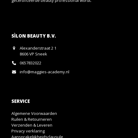
gecertificeerde beauty professional wordt.
SÌLON BEAUTY B.V.
Alexanderstraat 2 1
8606 VP Sneek
0657832022
info@maggies-academy.nl
SERVICE
Algemene Voorwaarden
Ruilen & Retourneren
Verzenden & Leveren
Privacy verklaring
Aansprakelijkheidsclausule