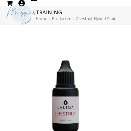
Skip
Open
Close
to
TRAINING
mobile
mobile
content
Home
»
Producten
»
Chestnut Hybrid Stain
menu
menu