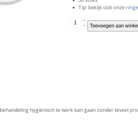
50 stuks
Tip: bekijk ook onze
ring
Inkt
Toevoegen aan wink
cups
aantal
 behandeling hygiënisch te werk kan gaan zonder teveel pro