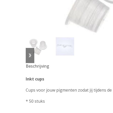
previous
next
slide
slide
Beschrijving
Inkt cups
Cups voor jouw pigmenten zodat jij tijdens de
* 50 stuks