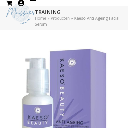
Skip
Open
Close
to
TRAINING
mobile
mobile
content
Home
»
Producten
»
Kaeso Anti Ageing Facial
Serum
menu
menu