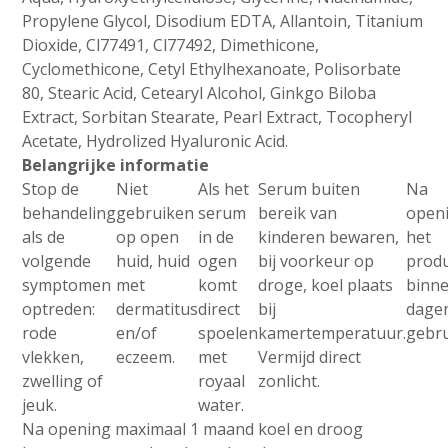
Propylene Glycol, Disodium EDTA, Allantoin, Titanium
Dioxide, Cl77491, Cl77492, Dimethicone,
Cyclomethicone, Cetyl Ethylhexanoate, Polisorbate
80, Stearic Acid, Cetearyl Alcohol, Ginkgo Biloba
Extract, Sorbitan Stearate, Pearl Extract, Tocopheryl
Acetate, Hydrolized Hyaluronic Acid.
Belangrijke informatie
Stop de
Niet
Als het
Serum buiten
Na
behandeling
gebruiken
serum
bereik van
open
als de
op open
in de
kinderen bewaren,
het
volgende
huid, huid
ogen
bij voorkeur op
prod
symptomen
met
komt
droge, koel plaats
binn
optreden:
dermatitus
direct
bij
dage
rode
en/of
spoelen
kamertemperatuur.
gebru
vlekken,
eczeem.
met
Vermijd direct
zwelling of
royaal
zonlicht.
jeuk.
water.
Na opening maximaal 1 maand koel en droog