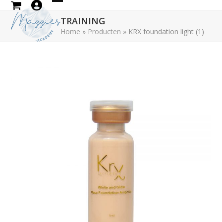
Skip
Open
Close
to
TRAINING
mobile
mobile
content
Home
»
Producten
»
KRX foundation light (1)
menu
menu