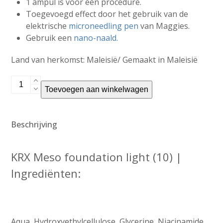
1 ampul is voor één procedure.
Toegevoegd effect door het gebruik van de
elektrische
microneedling pen
van Maggies.
Gebruik een
nano-naald.
Land van herkomst: Maleisië/ Gemaakt in Maleisië
KRX
Toevoegen aan winkelwagen
foundation
light
(1)
Beschrijving
aantal
KRX Meso foundation light (10) |
Ingrediënten:
Aqua, Hydroxyethylcellulose, Glycerine, Niacinamide,