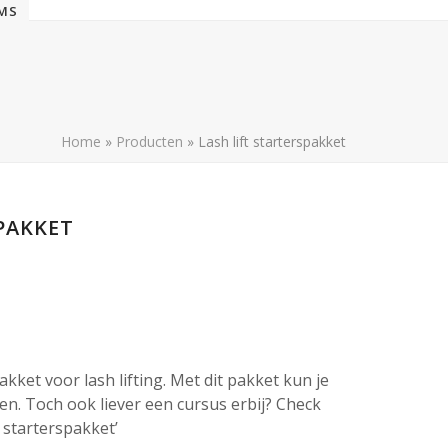
EMS
Home
»
Producten
»
Lash lift starterspakket
PAKKET
kket voor lash lifting. Met dit pakket kun je
n. Toch ook liever een cursus erbij? Check
 starterspakket’