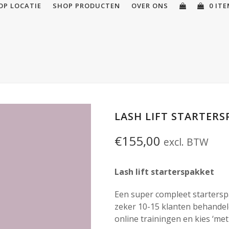
OP LOCATIE
SHOP PRODUCTEN
OVER ONS
0 IT
LASH LIFT STARTERS
€
155,00
excl. BTW
Lash
lift starterspakket
Een super compleet starterspa
zeker 10-15 klanten behandele
online trainingen en kies ‘met