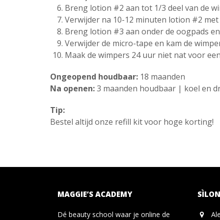
Breng lotion #2 aan tot 1/3 deel van de w
Verwijder na 10-12 minuten lotion #2 met 
Breng lotion #3 aan onder de oogpads en
Verwijder de micro-tape en kam de wimpe
Maak de wimpers 24 uur niet nat voor een
Ongeopend houdbaar:
18 maanden
Na openen:
3 maanden houdbaar | koel en d
Tip:
Bestel altijd onze refill kit voor hoge korting!
MAGGIE’S ACADEMY
SÌLON
Dé beauty school waar je online de
Al