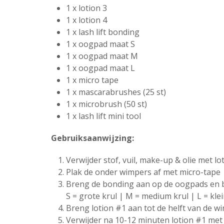
1 x lotion 3
1 x lotion 4
1 x lash lift bonding
1 x oogpad maat S
1 x oogpad maat M
1 x oogpad maat L
1 x micro tape
1 x mascarabrushes (25 st)
1 x microbrush (50 st)
1 x lash lift mini tool
Gebruiksaanwijzing:
Verwijder stof, vuil, make-up & olie met lo
Plak de onder wimpers af met micro-tape
Breng de bonding aan op de oogpads en b
S = grote krul | M = medium krul | L = klei
Breng lotion #1 aan tot de helft van de w
Verwijder na 10-12 minuten lotion #1 met 