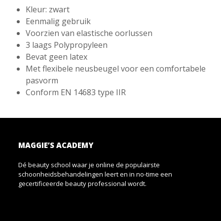
Kleur: zwart
Eenmalig gebruik
Voorzien van elastische oorlussen
3 laags Polypropyleen
Bevat geen latex
Met flexibele neusbeugel voor een comfortabele
pasvorm
Conform EN 14683 type IIR
MAGGIE’S ACADEMY
Dé beauty school waar je online de populairste
schoonheidsbehandelingen leert en in no-time een
gecertificeerde beauty professional wordt.