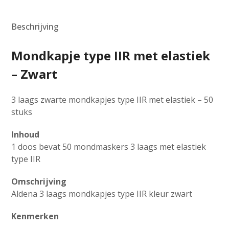
IIR
met
Beschrijving
elastiek
-
Mondkapje type IIR met elastiek
Zwart
aantal
– Zwart
3 laags zwarte mondkapjes type IIR met elastiek – 50
stuks
Inhoud
1 doos bevat 50 mondmaskers 3 laags met elastiek
type IIR
Omschrijving
Aldena 3 laags mondkapjes type IIR kleur zwart
Kenmerken