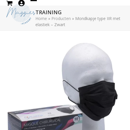
Skip
Open
Close
to
TRAINING
mobile
mobile
content
Home
»
Producten
»
Mondkapje type IIR met
elastiek – Zwart
menu
menu