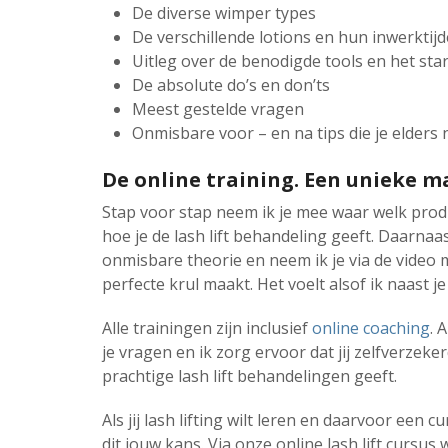
De diverse wimper types
De verschillende lotions en hun inwerktij
Uitleg over de benodigde tools en het sta
De absolute do’s en don’ts
Meest gestelde vragen
Onmisbare voor – en na tips die je elders n
De online training. Een unieke m
Stap voor stap neem ik je mee waar welk prod
hoe je de lash lift behandeling geeft. Daarnaa
onmisbare theorie en neem ik je via de video 
perfecte krul maakt. Het voelt alsof ik naast je 
Alle trainingen zijn inclusief
online coaching
. 
je vragen en ik zorg ervoor dat jij zelfverzeke
prachtige lash lift behandelingen geeft.
Als jij lash lifting wilt leren en daarvoor een cur
dit jouw kans. Via onze online lash lift cursus wo