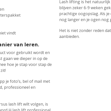
Lash lifting is het natuurli
blijven zeker 6-9 weken gek
den
prachtige oogopslag. Als je
rterspakket
nog langer en je ogen nog 
Het is niet zonder reden da
iet vindt
aanbieden.
anier van leren.
uct voor gebruikt wordt en
st gaan we dieper in op de
mee hoe je stap voor stap de
zit!
App je foto’s, bel of mail met
rd, professioneel en
sus lash lift wilt volgen, is
rd jij lash lift professional.