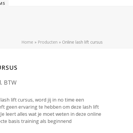
EMS
Home
»
Producten
»
Online lash lift cursus
URSUS
jsklasse:
l. BTW
,95
ash lift cursus, word jij in no time een
oeft geen ervaring te hebben om deze lash lift
5,00
e leert alles wat je moet weten in deze online
fecte basis training als beginnend