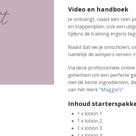
Video en handboek
Je ontvangt, naast een zeer pr
en stappenplan, ook een uitg
tijdens de training ergens teg
Naast dat we je omscholen, o
namelijk de wimpers verven. H
Via deze professionele online la
geheimen om een perfecte gek
met dé beste ingrediënten, die
van hét merk “
Maggie’s
”
Inhoud starterspakk
1 x lotion 1
1 x lotion 2
1 x lotion 3
1 x lotion 4