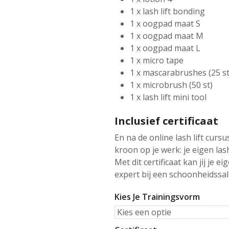
1 x lash lift bonding
1 x oogpad maat S
1 x oogpad maat M
1 x oogpad maat L
1 x micro tape
1 x mascarabrushes (25 st
1 x microbrush (50 st)
1 x lash lift mini tool
Inclusief certificaat
En na de online lash lift cursu
kroon op je werk: je eigen lash 
Met dit certificaat kan jij je e
expert bij een schoonheidssal
Kies Je Trainingsvorm