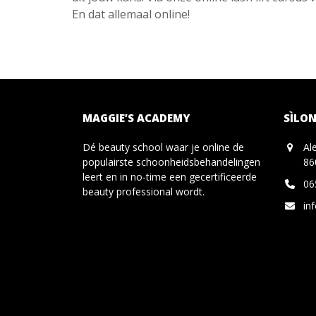
En dat allemaal online!
MAGGIE’S ACADEMY
SÌLON
Dé beauty school waar je online de
Al
populairste schoonheidsbehandelingen
86
leert en in no-time een gecertificeerde
06
beauty professional wordt.
in