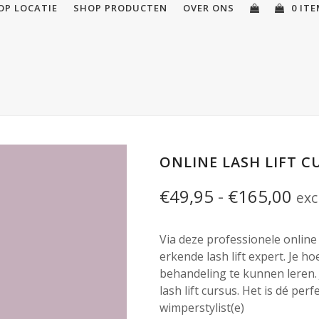
OP LOCATIE
SHOP PRODUCTEN
OVER ONS
0 IT
ONLINE LASH LIFT C
Pri
€
49,95
-
€
165,00
exc
€49
Via deze professionele online l
tot
erkende lash lift expert. Je h
€16
behandeling te kunnen leren. J
lash lift cursus. Het is dé per
wimperstylist(e)