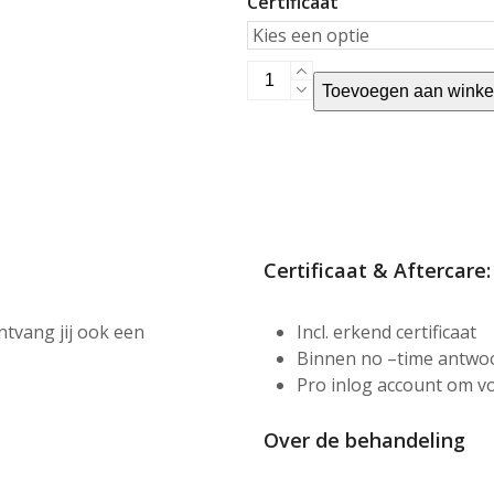
Certificaat
Online
Toevoegen aan wink
lash
lift
cursus
aantal
Certificaat & Aftercare:
ntvang jij ook een
Incl. erkend certificaat
Binnen no –time antwoor
Pro inlog account om vo
Over de behandeling