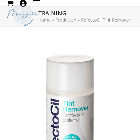
Skip
Open
Close
to
TRAINING
mobile
mobile
content
Home
»
Producten
»
RefectoCil Tint Remover
menu
menu