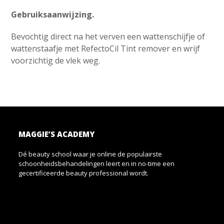
Gebruiksaanwijzing.
Bevochtig direct na het verven een wattenschijfje of
wattenstaafje met RefectoCil Tint remover en wrijf
voorzichtig de vlek weg.
MAGGIE’S ACADEMY
Dé beauty school waar je online de populairste
schoonheidsbehandelingen leert en in no-time een
gecertificeerde beauty professional wordt.