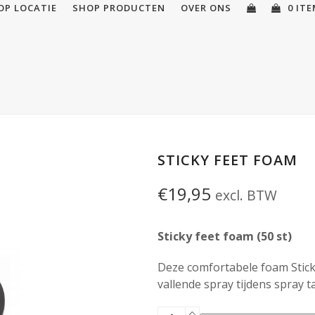
OP LOCATIE
SHOP PRODUCTEN
OVER ONS
0 IT
STICKY FEET FOAM
€
19,95
excl. BTW
Sticky feet foam (50 st)
Deze comfortabele foam Stic
vallende spray tijdens spray 
Sticky