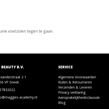
uine voetzolen tegen te gaan.
 BEAUTY B.V.
SERVICE
exanderstraat 2 1
Algemene Voorwaarden
06 VP Sneek
Ruilen & Retourneren
Verzenden & Leveren
57832022
Privacy verklaring
fo@maggies-academy.nl
Aansprakelijkheidsclausule
Blog