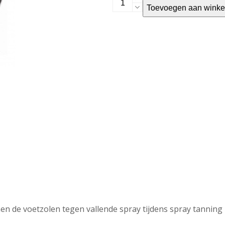
Toevoegen aan wink
feet
foam
aantal
n de voetzolen tegen vallende spray tijdens spray tanning