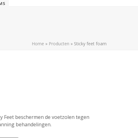
EMS
Home
»
Producten
»
Sticky feet foam
ky Feet beschermen de voetzolen tegen
tanning behandelingen.