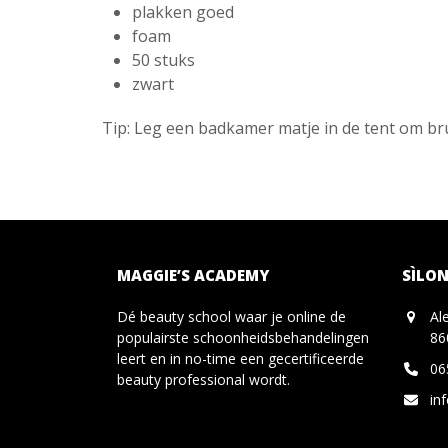
plakken goed
foam
50 stuks
zwart
Tip: Leg een badkamer matje in de tent om br
MAGGIE’S ACADEMY
SÌLON
Dé beauty school waar je online de
Al
populairste schoonheidsbehandelingen
86
leert en in no-time een gecertificeerde
06
beauty professional wordt.
in