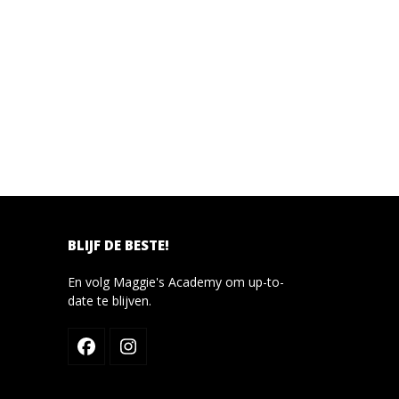
BLIJF DE BESTE!
En volg Maggie's Academy om up-to-
date te blijven.
Facebook
Instagram