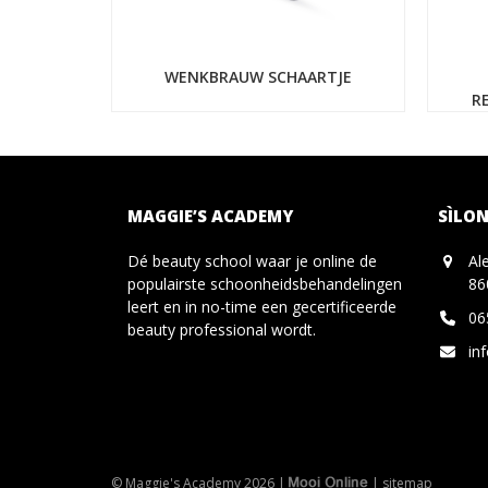
WENKBRAUW SCHAARTJE
R
MAGGIE’S ACADEMY
SÌLON
Dé beauty school waar je online de
Al
populairste schoonheidsbehandelingen
86
leert en in no-time een gecertificeerde
06
beauty professional wordt.
in
© Maggie's Academy 2026 |
|
sitemap