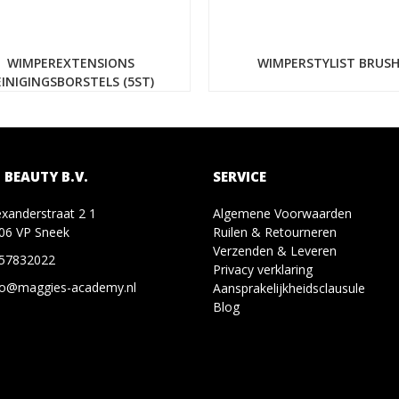
WIMPEREXTENSIONS
WIMPERSTYLIST BRUS
EINIGINGSBORSTELS (5ST)
 BEAUTY B.V.
SERVICE
exanderstraat 2 1
Algemene Voorwaarden
06 VP Sneek
Ruilen & Retourneren
Verzenden & Leveren
57832022
Privacy verklaring
fo@maggies-academy.nl
Aansprakelijkheidsclausule
Blog