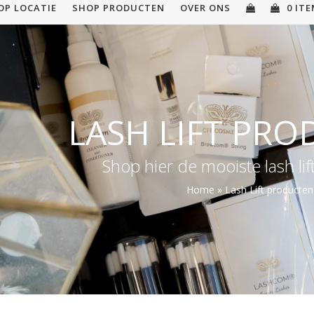
OP LOCATIE
SHOP PRODUCTEN
OVER ONS
0 IT
LASH LIFT PR
Shop hier de mooiste lash li
Home
»
Lash Lift producten