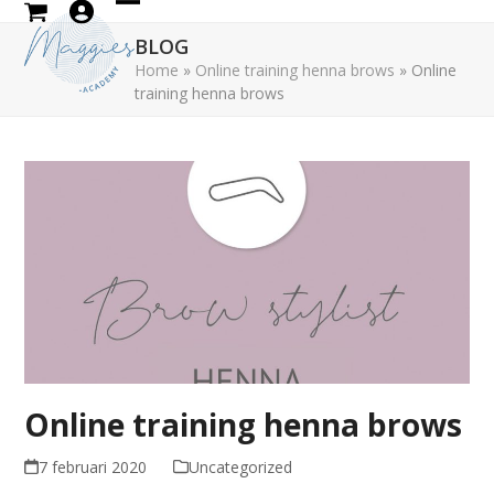
Skip
Open
Close
to
BLOG
mobile
mobile
content
Home
»
Online training henna brows
»
Online
training henna brows
menu
menu
Online training henna brows
7 februari 2020
Uncategorized