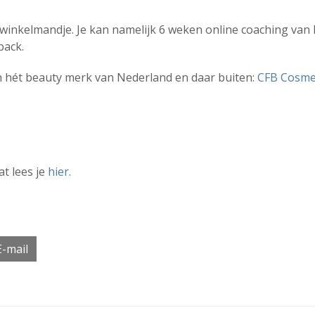
e winkelmandje. Je kan namelijk 6 weken online coaching van M
back.
n hét beauty merk van Nederland en daar buiten:
CFB Cosmet
t lees je
hier.
E-mail